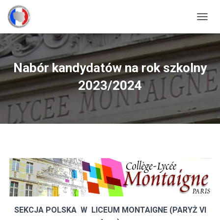
P
R
Z
E
Ł
Nabór kandydatów na rok szkolny
Ą
C
2023/2024
Z
N
A
W
I
G
A
C
J
Ę
SEKCJA POLSKA W LICEUM MONTAIGNE (PARYŻ VI