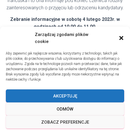
francuska i to ona informuje pod koniec czerwca rodziny
zainteresowanych o przyjęciu lub odrzuceniu kandydatury.
Zebranie informacyjne w sobotę 4 lutego 2023r. w
godzinach od 10.00 do 11.00
.
Zarządzaj zgodami plików
Link do rezerwacji miejsca
cookie
Danuta Charlon,
Aby zapewnić jak najlepsze wrażenia, korzystamy z technologii, takich jak
kierownik Sekcji Polskiej w Liceum Montaigne
pliki cookie, do przechowywania i/lub uzyskiwania dostępu do informacji o
urządzeniu. Zgoda na te technologie pozwoli nam przetwarzać dane, takie jak
zachowanie podczas przeglądania lub unikalne identyfikatory na tej stronie.
Brak wyrażenia zgody lub wycofanie zgody może niekorzystnie wpłynąć na
niektóre cechy i funkcje.
AKCEPTUJĘ
WIADOMOŚCI
O SEKCJI
STOWARZYSZENIE RODZICÓW
ODMÓW
TERMS & CONDITIONS
POLITYKA PLIKÓW COOKIES (EU)
ZOBACZ PREFERENCJE
Hestia | Stworzone przez
ThemeIsle