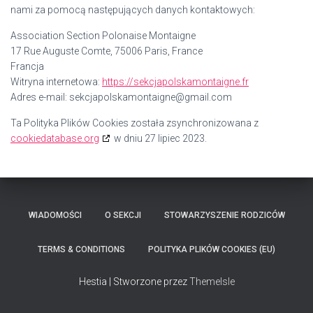
nami za pomocą następujących danych kontaktowych:
Association Section Polonaise Montaigne
17 Rue Auguste Comte, 75006 Paris, France
Francja
Witryna internetowa:
https://sekcjapolskamontaigne.fr
Adres e-mail:
sekcjapolskamontaigne@
gmail.com
Ta Polityka Plików Cookies została zsynchronizowana z
cookiedatabase.org
w dniu 27 lipiec 2023.
WIADOMOŚCI
O SEKCJI
STOWARZYSZENIE RODZICÓW
TERMS & CONDITIONS
POLITYKA PLIKÓW COOKIES (EU)
Hestia | Stworzone przez
ThemeIsle