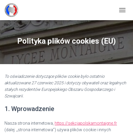
P
R
Z
E
Ł
Polityka plików cookies (EU)
Ą
C
Z
N
A
W
To oświadczenie dotyczące plików cookie było ostatnio
I
G
aktualizowane 27 czerwiec 2025 i dotyczy obywateli oraz legalnych
A
stałych rezydentów Europejskiego Obszaru Gospodarczego i
C
Szwajcarii.
J
Ę
1. Wprowadzenie
Nasza strona internetowa,
https://sekcjapolskamontaigne.fr
(dalej: „strona internetowa”) używa plików cookie i innych