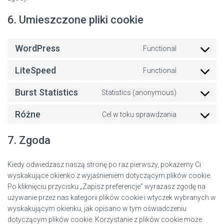
6. Umieszczone pliki cookie
WordPress
Functional
Consent
to
LiteSpeed
Functional
service
Consent
wordpress
to
Burst Statistics
Statistics (anonymous)
service
Consent
litespeed
to
Różne
Cel w toku sprawdzania
service
Consent
burst-
to
7. Zgoda
statistics
service
różne
Kiedy odwiedzasz naszą stronę po raz pierwszy, pokażemy Ci
wyskakujące okienko z wyjaśnieniem dotyczącym plików cookie.
Po kliknięciu przycisku „Zapisz preferencje” wyrażasz zgodę na
używanie przez nas kategorii plików cookie i wtyczek wybranych w
wyskakującym okienku, jak opisano w tym oświadczeniu
dotyczącym plików cookie. Korzystanie z plików cookie może