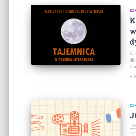
SZ
K
w
d
W d
dla
Kon
Pr
SZ
J
LE
PO