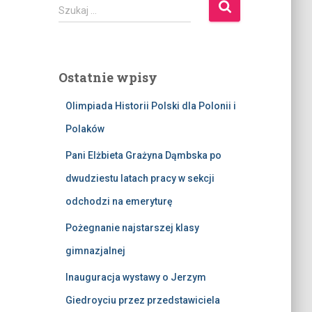
S
Szukaj …
z
u
k
a
Ostatnie wpisy
j
:
Olimpiada Historii Polski dla Polonii i
Polaków
Pani Elżbieta Grażyna Dąmbska po
dwudziestu latach pracy w sekcji
odchodzi na emeryturę
Pożegnanie najstarszej klasy
gimnazjalnej
Inauguracja wystawy o Jerzym
Giedroyciu przez przedstawiciela