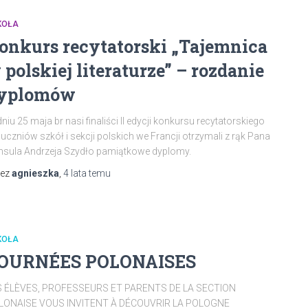
KOŁA
onkurs recytatorski „Tajemnica
 polskiej literaturze” – rozdanie
yplomów
niu 25 maja br nasi finaliści II edycji konkursu recytatorskiego
 uczniów szkół i sekcji polskich we Francji otrzymali z rąk Pana
sula Andrzeja Szydło pamiątkowe dyplomy.
zez
agnieszka
,
4 lata
temu
KOŁA
OURNÉES POLONAISES
S ÉLÈVES, PROFESSEURS ET PARENTS DE LA SECTION
LONAISE VOUS INVITENT À DÉCOUVRIR LA POLOGNE