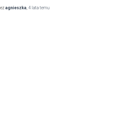
zez
agnieszka
,
4 lata
temu