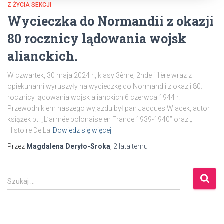
Z ŻYCIA SEKCJI
Wycieczka do Normandii z okazji
80 rocznicy lądowania wojsk
alianckich.
W czwartek, 30 maja 2024 r., klasy 3ème, 2nde i 1ère wraz z
opiekunami wyruszyły na wycieczkę do Normandii z okazji 80.
rocznicy lądowania wojsk alianckich 6 czerwca 1944 r.
Przewodnikiem naszego wyjazdu był pan Jacques Wiacek, autor
książek pt. „L’armée polonaise en France 1939-1940” oraz „
Histoire De La
Dowiedz się więcej
Przez
Magdalena Deryło-Sroka
,
2 lata
temu
S
Szukaj …
z
u
k
a