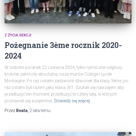
Z ŻYCIA SEKCJI
Pożegnanie 3ème rocznik 2020-
2024
W sobotni poranek 22 czerwca 2024, tylko rytmiczne odgłosy
kroków zakłóciły absolutną ciszę murów College i Lycée
Montaigne. Po raz ostatni zadzwonił dzwonek dla klasy 3ème, po
raz ostatni byli razem jako klasa 301. Szukali się nawzajem aby
przedłużyć ten moment, przedłużyć te cztery lata, w których
poznawali się wzajemnie,
Dowiedz się więcej
Przez
Beata
,
2 lata
temu