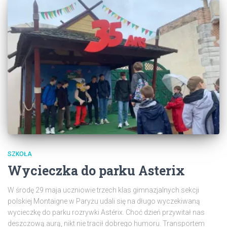
SZKOŁA
Wycieczka do parku Asterix
W środę 29 maja uczniowie trzech klas gimnazjalnych sekcji
polskiej Montaigne w Paryżu udali się na długo wyczekiwaną
wycieczkę do parku rozrywki Astérix. Choć dzień przywitał nas
deszczową aurą, nikt nie tracił dobrego humoru. Transportem