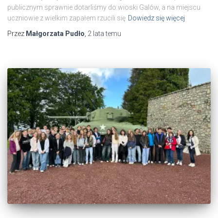
publicznym sprawnie dotarliśmy do wioski Galów, a na miejscu
uczniowie z wielkim zapałem rzucili się
Dowiedz się więcej
Przez
Małgorzata Pudło
,
2 lata
temu