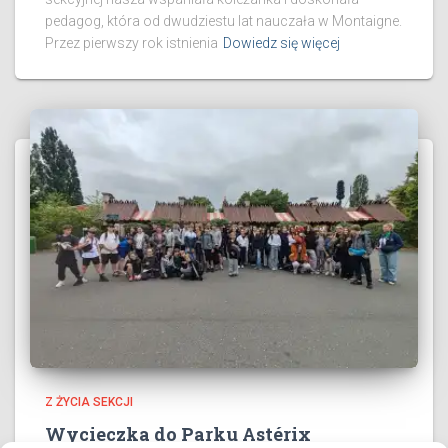
pedagog, która od dwudziestu lat nauczała w Montaigne.
​Przez pierwszy rok istnienia
Dowiedz się więcej
Z ŻYCIA SEKCJI
Wycieczka do Parku Astérix