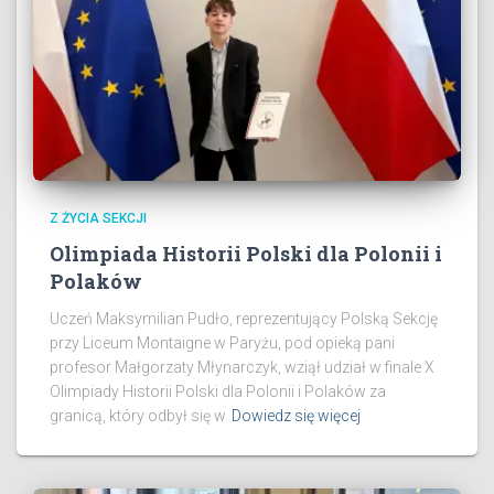
Z ŻYCIA SEKCJI
Olimpiada Historii Polski dla Polonii i
Polaków
Uczeń Maksymilian Pudło, reprezentujący Polską Sekcję
przy Liceum Montaigne w Paryżu, pod opieką pani
profesor Małgorzaty Młynarczyk, wziął udział w finale X
Olimpiady Historii Polski dla Polonii i Polaków za
granicą, który odbył się w
Dowiedz się więcej