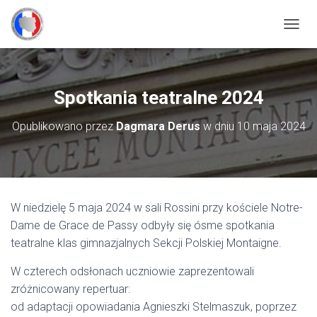
P
R
Z
E
Ł
Spotkania teatralne 2024
Ą
C
Opublikowano przez
Dagmara Derus
w dniu
10 maja 2024
Z
N
A
W
I
G
W niedzielę 5 maja 2024 w sali Rossini przy kościele Notre-
A
C
Dame de Grace de Passy odbyły się ósme spotkania
J
teatralne klas gimnazjalnych Sekcji Polskiej Montaigne.
Ę
W czterech odsłonach uczniowie zaprezentowali
zróżnicowany repertuar:
od adaptacji opowiadania Agnieszki Stelmaszuk, poprzez