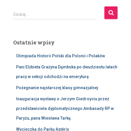
S
Szukaj …
z
u
k
a
Ostatnie wpisy
j
:
Olimpiada Historii Polski dla Polonii i Polaków
Pani Elżbieta Grażyna Dąmbska po dwudziestu latach
pracy w sekcji odchodzi na emeryturę
Pożegnanie najstarszej klasy gimnazjalnej
Inauguracja wystawy o Jerzym Giedroyciu przez
przedstawiciela dyplomatycznego Ambasady RP w
Paryżu, pana Wiesława Tarkę.
Wycieczka do Parku Astérix