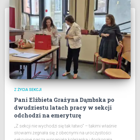
Z ŻYCIA SEKCJI
Pani Elżbieta Grażyna Dąmbska po
dwudziestu latach pracy w sekcji
odchodzi na emeryturę
„Z sekcji nie wychodzi się tak łatwo” – takimi właśnie
słowami żegnała się z obecnymi na uroczystości
sekcyjnej nasza wspaniała koleżanka i doskonała