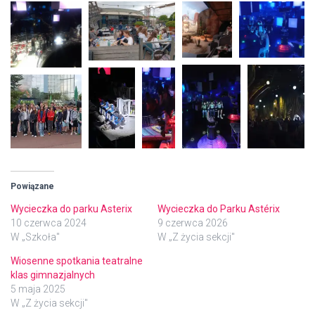
Powiązane
Wycieczka do parku Asterix
Wycieczka do Parku Astérix
10 czerwca 2024
9 czerwca 2026
W „Szkoła"
W „Z życia sekcji"
Wiosenne spotkania teatralne
klas gimnazjalnych
5 maja 2025
W „Z życia sekcji"