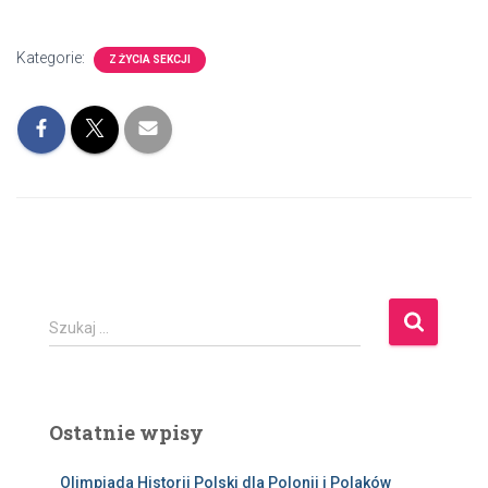
Kategorie:
Z ŻYCIA SEKCJI
S
Szukaj …
z
u
k
a
Ostatnie wpisy
j
:
Olimpiada Historii Polski dla Polonii i Polaków