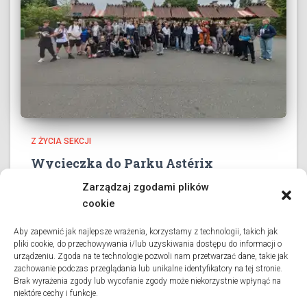
Z ŻYCIA SEKCJI
Wycieczka do Parku Astérix
3 czerwca 2026 roku wszystkie klasy collège’u oraz dwie
Zarządzaj zgodami plików
klasy liceum wybrały się na długo wyczekiwaną
cookie
wycieczkę do Parku Astérix. Pod przewodnictwem pani
profesor Danuty Charlon oraz przy wsparciu grona
Aby zapewnić jak najlepsze wrażenia, korzystamy z technologii, takich jak
pliki cookie, do przechowywania i/lub uzyskiwania dostępu do informacji o
opiekunów uczniowie spędzili dzień pełen
urządzeniu. Zgoda na te technologie pozwoli nam przetwarzać dane, takie jak
Dowiedz się więcej
zachowanie podczas przeglądania lub unikalne identyfikatory na tej stronie.
Brak wyrażenia zgody lub wycofanie zgody może niekorzystnie wpłynąć na
niektóre cechy i funkcje.