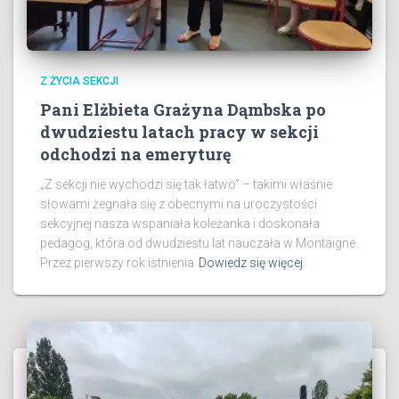
Z ŻYCIA SEKCJI
Pani Elżbieta Grażyna Dąmbska po
dwudziestu latach pracy w sekcji
odchodzi na emeryturę
„Z sekcji nie wychodzi się tak łatwo” – takimi właśnie
słowami żegnała się z obecnymi na uroczystości
sekcyjnej nasza wspaniała koleżanka i doskonała
pedagog, która od dwudziestu lat nauczała w Montaigne.
​Przez pierwszy rok istnienia
Dowiedz się więcej