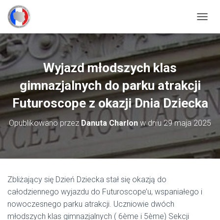
P
R
Z
E
Ł
Wyjazd młodszych klas
Ą
C
gimnazjalnych do parku atrakcji
Z
N
Futuroscope z okazji Dnia Dziecka
A
W
Opublikowano przez
Danuta Charlon
w dniu
29 maja 2025
I
G
A
C
J
Ę
Zbliżający się Dzień Dziecka stał się okazją do
całodziennego wyjazdu do Futuroscope’u, wspaniałego i
nowoczesnego parku atrakcji. Uczniowie dwóch
młodszych klas gimnazjalnych ( 6ème i 5ème) Sekcji