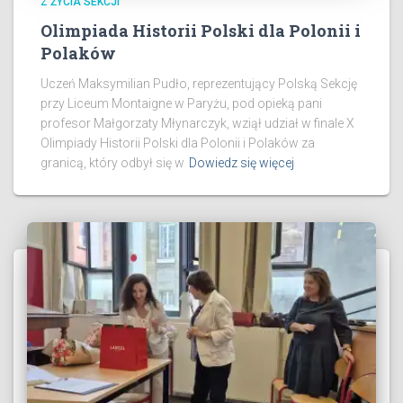
Z ŻYCIA SEKCJI
Olimpiada Historii Polski dla Polonii i
Polaków
Uczeń Maksymilian Pudło, reprezentujący Polską Sekcję
przy Liceum Montaigne w Paryżu, pod opieką pani
profesor Małgorzaty Młynarczyk, wziął udział w finale X
Olimpiady Historii Polski dla Polonii i Polaków za
granicą, który odbył się w
Dowiedz się więcej