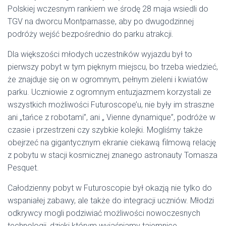
Polskiej wczesnym rankiem we środę 28 maja wsiedli do
TGV na dworcu Montparnasse, aby po dwugodzinnej
podróży wejść bezpośrednio do parku atrakcji.
Dla większości młodych uczestników wyjazdu był to
pierwszy pobyt w tym pięknym miejscu, bo trzeba wiedzieć,
że znajduje się on w ogromnym, pełnym zieleni i kwiatów
parku. Uczniowie z ogromnym entuzjazmem korzystali ze
wszystkich możliwości Futuroscope’u, nie były im straszne
ani „tańce z robotami”, ani „ Vienne dynamique”, podróże w
czasie i przestrzeni czy szybkie kolejki. Mogliśmy także
obejrzeć na gigantycznym ekranie ciekawą filmową relację
z pobytu w stacji kosmicznej znanego astronauty Tomasza
Pesquet.
Całodzienny pobyt w Futuroscopie był okazją nie tylko do
wspaniałej zabawy, ale także do integracji uczniów. Młodzi
odkrywcy mogli podziwiać możliwości nowoczesnych
technologii, dzięki którym wyjaśniamy tajemnice