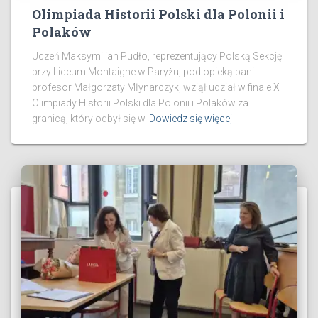
Olimpiada Historii Polski dla Polonii i
Polaków
Uczeń Maksymilian Pudło, reprezentujący Polską Sekcję
przy Liceum Montaigne w Paryżu, pod opieką pani
profesor Małgorzaty Młynarczyk, wziął udział w finale X
Olimpiady Historii Polski dla Polonii i Polaków za
granicą, który odbył się w
Dowiedz się więcej