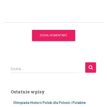
S
Szukaj …
z
u
k
a
Ostatnie wpisy
j
:
Olimpiada Historii Polski dla Polonii i Polaków