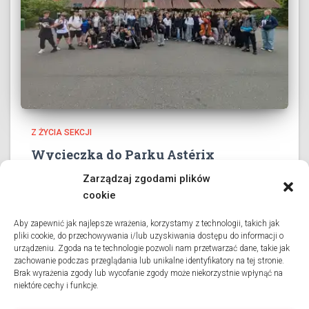
Z ŻYCIA SEKCJI
Wycieczka do Parku Astérix
Zarządzaj zgodami plików
3 czerwca 2026 roku wszystkie klasy collège’u oraz dwie
klasy liceum wybrały się na długo wyczekiwaną
cookie
wycieczkę do Parku Astérix. Pod przewodnictwem pani
profesor Danuty Charlon oraz przy wsparciu grona
Aby zapewnić jak najlepsze wrażenia, korzystamy z technologii, takich jak
pliki cookie, do przechowywania i/lub uzyskiwania dostępu do informacji o
opiekunów uczniowie spędzili dzień pełen
urządzeniu. Zgoda na te technologie pozwoli nam przetwarzać dane, takie jak
Dowiedz się więcej
zachowanie podczas przeglądania lub unikalne identyfikatory na tej stronie.
Brak wyrażenia zgody lub wycofanie zgody może niekorzystnie wpłynąć na
niektóre cechy i funkcje.