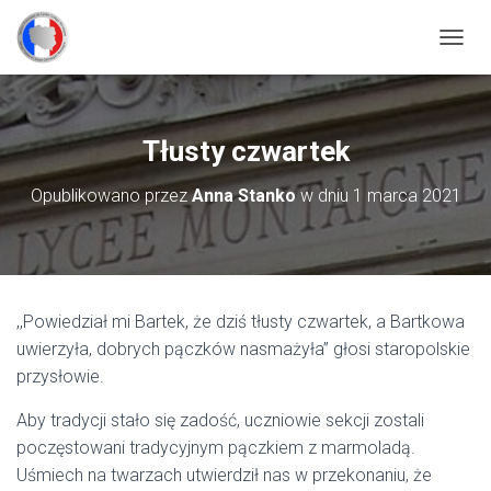
P
R
Z
E
Ł
Tłusty czwartek
Ą
C
Opublikowano przez
Anna Stanko
w dniu
1 marca 2021
Z
N
A
W
I
G
,,Powiedział mi Bartek, że dziś tłusty czwartek, a Bartkowa
A
C
uwierzyła, dobrych pączków nasmażyła” głosi staropolskie
J
przysłowie.
Ę
Aby tradycji stało się zadość, uczniowie sekcji zostali
poczęstowani tradycyjnym pączkiem z marmoladą.
Uśmiech na twarzach utwierdził nas w przekonaniu, że