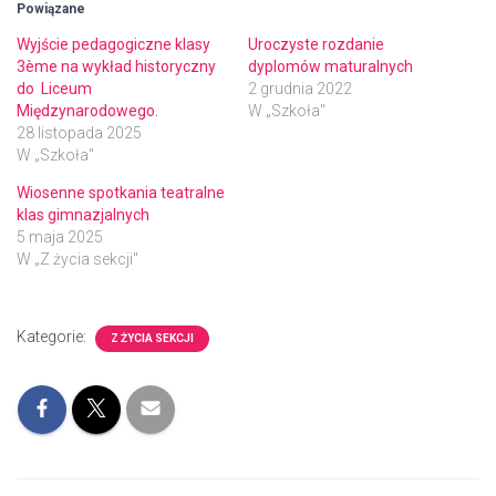
Powiązane
Wyjście pedagogiczne klasy
Uroczyste rozdanie
3ème na wykład historyczny
dyplomów maturalnych
do Liceum
2 grudnia 2022
Międzynarodowego.
W „Szkoła"
28 listopada 2025
W „Szkoła"
Wiosenne spotkania teatralne
klas gimnazjalnych
5 maja 2025
W „Z życia sekcji"
Kategorie:
Z ŻYCIA SEKCJI