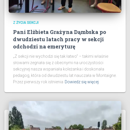
Z ŻYCIA SEKCJI
Pani Elżbieta Grażyna Dąmbska po
dwudziestu latach pracy w sekcji
odchodzi na emeryturę
„Z sekcji nie wychodzi się tak łatwo” – takimi właśnie
słowami żegnała się z obecnymi na uroczystości
sekcyjnej nasza wspaniała koleżanka i doskonała
pedagog, która od dwudziestu lat nauczała w Montaigne.
​Przez pierwszy rok istnienia
Dowiedz się więcej