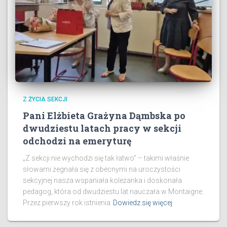
Z ŻYCIA SEKCJI
Pani Elżbieta Grażyna Dąmbska po
dwudziestu latach pracy w sekcji
odchodzi na emeryturę
„Z sekcji nie wychodzi się tak łatwo” – takimi właśnie
słowami żegnała się z obecnymi na uroczystości
sekcyjnej nasza wspaniała koleżanka i doskonała
pedagog, która od dwudziestu lat nauczała w Montaigne.
​Przez pierwszy rok istnienia
Dowiedz się więcej