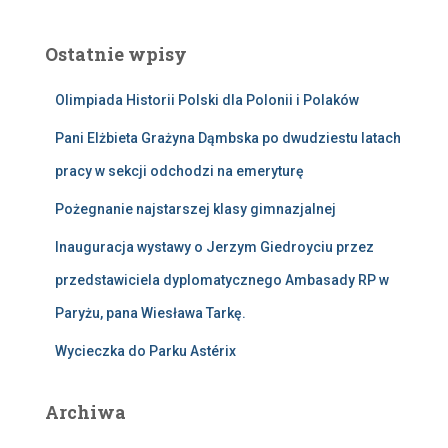
k
a
Ostatnie wpisy
j
:
Olimpiada Historii Polski dla Polonii i Polaków
Pani Elżbieta Grażyna Dąmbska po dwudziestu latach
pracy w sekcji odchodzi na emeryturę
Pożegnanie najstarszej klasy gimnazjalnej
Inauguracja wystawy o Jerzym Giedroyciu przez
przedstawiciela dyplomatycznego Ambasady RP w
Paryżu, pana Wiesława Tarkę.
Wycieczka do Parku Astérix
Archiwa