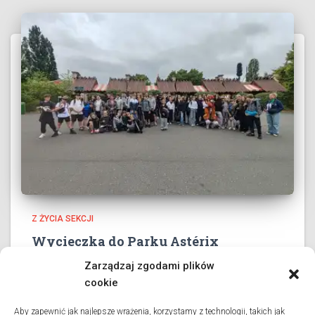
Z ŻYCIA SEKCJI
Wycieczka do Parku Astérix
3 czerwca 2026 roku wszystkie klasy collège’u oraz dwie
Zarządzaj zgodami plików
klasy liceum wybrały się na długo wyczekiwaną
cookie
wycieczkę do Parku Astérix. Pod przewodnictwem pani
profesor Danuty Charlon oraz przy wsparciu grona
Aby zapewnić jak najlepsze wrażenia, korzystamy z technologii, takich jak