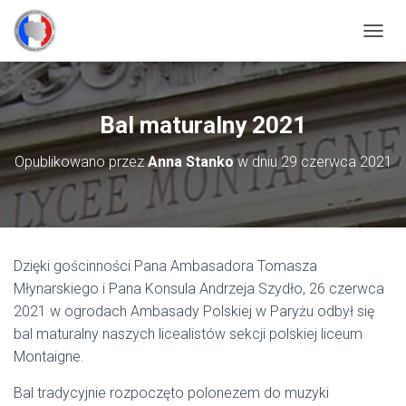
P
R
Z
E
Ł
Bal maturalny 2021
Ą
C
Opublikowano przez
Anna Stanko
w dniu
29 czerwca 2021
Z
N
A
W
I
G
Dzięki gościnności Pana Ambasadora Tomasza
A
C
Młynarskiego i Pana Konsula Andrzeja Szydło, 26 czerwca
J
2021 w ogrodach Ambasady Polskiej w Paryżu odbył się
Ę
bal maturalny naszych licealistów sekcji polskiej liceum
Montaigne.
Bal tradycyjnie rozpoczęto polonezem do muzyki