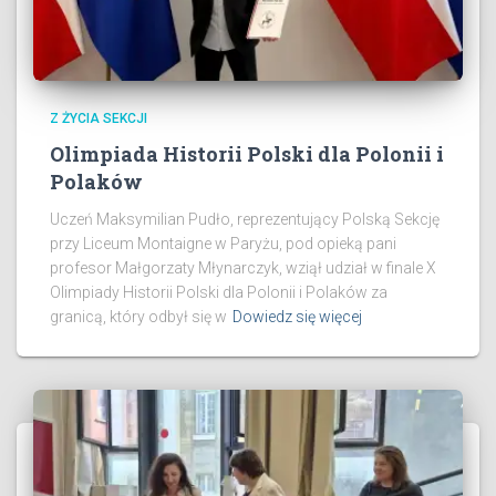
Z ŻYCIA SEKCJI
Olimpiada Historii Polski dla Polonii i
Polaków
Uczeń Maksymilian Pudło, reprezentujący Polską Sekcję
przy Liceum Montaigne w Paryżu, pod opieką pani
profesor Małgorzaty Młynarczyk, wziął udział w finale X
Olimpiady Historii Polski dla Polonii i Polaków za
granicą, który odbył się w
Dowiedz się więcej