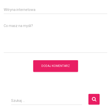
Witryna internetowa
Co masz na myśli?
S
Szukaj …
z
u