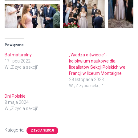
Powiązane
Bal maturalny
„Wiedza o świecie”-
17 lipca 2022
kolokwium naukowe dla
W „Z życia sekcji"
licealistów Sekcji Polskich we
Francji w liceum Montaigne
28 listopada 2023
W „Z życia sekcji"
Dni Polskie
8 maja 2024
W „Z życia sekcji"
Kategorie:
Z ŻYCIA SEKCJI