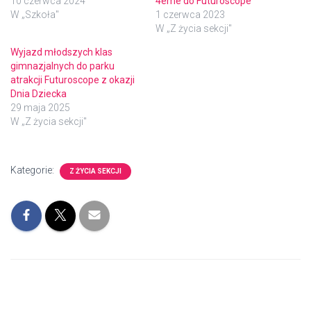
10 czerwca 2024
4ème do Futuroscope
W „Szkoła"
1 czerwca 2023
W „Z życia sekcji"
Wyjazd młodszych klas
gimnazjalnych do parku
atrakcji Futuroscope z okazji
Dnia Dziecka
29 maja 2025
W „Z życia sekcji"
Kategorie:
Z ŻYCIA SEKCJI