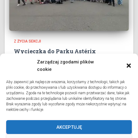
Z ŻYCIA SEKCJI
Wycieczka do Parku Astérix
3 czerwca 2026 roku wszystkie klasy collège’u oraz dwie
Zarządzaj zgodami plików
klasy liceum wybrały się na długo wyczekiwaną
cookie
wycieczkę do Parku Astérix. Pod przewodnictwem pani
profesor Danuty Charlon oraz przy wsparciu grona
Aby zapewnić jak najlepsze wrażenia, korzystamy z technologii, takich jak
pliki cookie, do przechowywania i/lub uzyskiwania dostępu do informacji o
opiekunów uczniowie spędzili dzień pełen
urządzeniu. Zgoda na te technologie pozwoli nam przetwarzać dane, takie jak
Dowiedz się więcej
zachowanie podczas przeglądania lub unikalne identyfikatory na tej stronie.
Brak wyrażenia zgody lub wycofanie zgody może niekorzystnie wpłynąć na
niektóre cechy i funkcje.
AKCEPTUJĘ
WIADOMOŚCI
O SEKCJI
STOWARZYSZENIE RODZICÓW