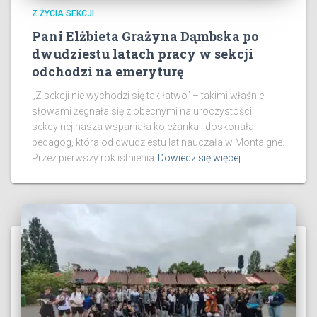
Z ŻYCIA SEKCJI
Pani Elżbieta Grażyna Dąmbska po
dwudziestu latach pracy w sekcji
odchodzi na emeryturę
„Z sekcji nie wychodzi się tak łatwo” – takimi właśnie
słowami żegnała się z obecnymi na uroczystości
sekcyjnej nasza wspaniała koleżanka i doskonała
pedagog, która od dwudziestu lat nauczała w Montaigne.
​Przez pierwszy rok istnienia
Dowiedz się więcej