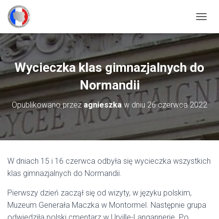
P
R
Z
E
Ł
Wycieczka klas gimnazjalnych do
Ą
C
Normandii
Z
N
Opublikowano przez
agnieszka
w dniu
26 czerwca 2022
A
W
I
G
A
C
W dniach 15 i 16 czerwca odbyła się wycieczka wszystkich
J
klas gimnazjalnych do Normandii.
Ę
Pierwszy dzień zaczął się od wizyty, w języku polskim,
Muzeum Generała Maczka w Montormel. Następnie grupa
odwiedziła polski cmentarz w Urville-Langannerie. Po