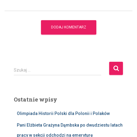
S
Szukaj …
z
u
k
a
Ostatnie wpisy
j
:
Olimpiada Historii Polski dla Polonii i Polaków
Pani Elżbieta Grażyna Dąmbska po dwudziestu latach
pracy w sekcji odchodzi na emeryturę