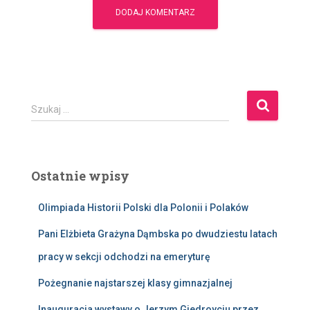
S
Szukaj …
z
u
k
a
Ostatnie wpisy
j
:
Olimpiada Historii Polski dla Polonii i Polaków
Pani Elżbieta Grażyna Dąmbska po dwudziestu latach
pracy w sekcji odchodzi na emeryturę
Pożegnanie najstarszej klasy gimnazjalnej
Inauguracja wystawy o Jerzym Giedroyciu przez