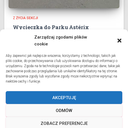
Z ŻYCIA SEKCJI
Wycieczka do Parku Astérix
3 czerwca 2026 roku wszystkie klasy collège’u oraz dwie
Zarządzaj zgodami plików
klasy liceum wybrały się na długo wyczekiwaną
cookie
wycieczkę do Parku Astérix. Pod przewodnictwem pani
profesor Danuty Charlon oraz przy wsparciu grona
Aby zapewnić jak najlepsze wrażenia, korzystamy z technologii, takich jak
pliki cookie, do przechowywania i/lub uzyskiwania dostępu do informacji o
opiekunów uczniowie spędzili dzień pełen
urządzeniu. Zgoda na te technologie pozwoli nam przetwarzać dane, takie jak
Dowiedz się więcej
zachowanie podczas przeglądania lub unikalne identyfikatory na tej stronie.
Brak wyrażenia zgody lub wycofanie zgody może niekorzystnie wpłynąć na
niektóre cechy i funkcje.
AKCEPTUJĘ
WIADOMOŚCI
O SEKCJI
STOWARZYSZENIE RODZICÓW
ODMÓW
TERMS & CONDITIONS
POLITYKA PLIKÓW COOKIES (EU)
ZOBACZ PREFERENCJE