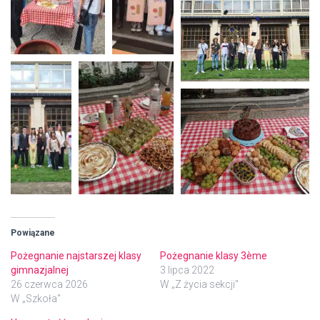
Powiązane
Pożegnanie najstarszej klasy
Pożegnanie klasy 3ème
gimnazjalnej
3 lipca 2022
26 czerwca 2026
W „Z życia sekcji"
W „Szkoła"