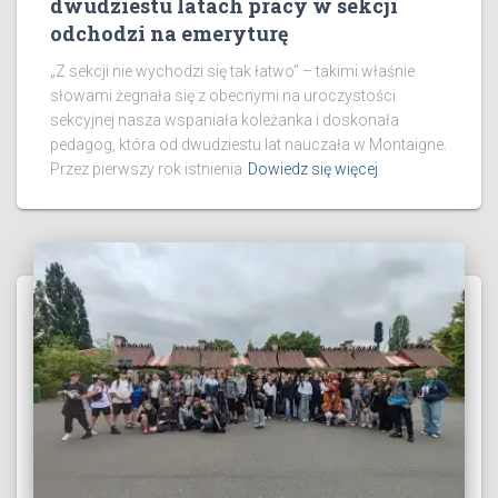
dwudziestu latach pracy w sekcji
odchodzi na emeryturę
„Z sekcji nie wychodzi się tak łatwo” – takimi właśnie
słowami żegnała się z obecnymi na uroczystości
sekcyjnej nasza wspaniała koleżanka i doskonała
pedagog, która od dwudziestu lat nauczała w Montaigne.
​Przez pierwszy rok istnienia
Dowiedz się więcej