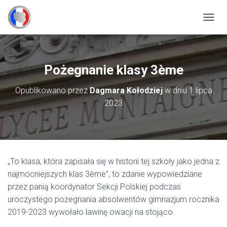
P
R
Z
E
Ł
Pożegnanie klasy 3ème
Ą
C
Opublikowano przez
Dagmara Kołodziej
w dniu
1 lipca
Z
2023
N
A
W
I
G
A
C
„To klasa, która zapisała się w historii tej szkoły jako jedna z
J
najmocniejszych klas 3ème”, to zdanie wypowiedziane
Ę
przez panią koordynator Sekcji Polskiej podczas
uroczystego pożegnania absolwentów gimnazjum rocznika
2019-2023 wywołało lawinę owacji na stojąco.