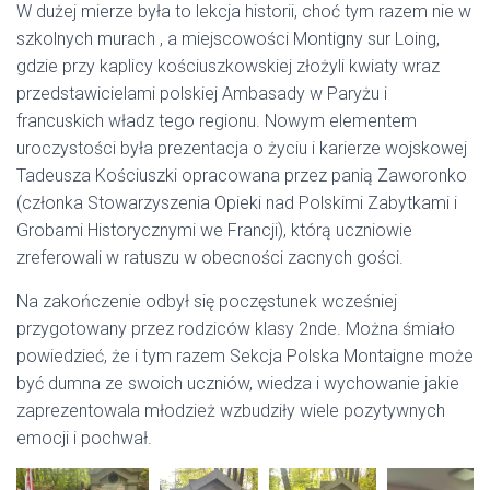
W dużej mierze była to lekcja historii, choć tym razem nie w
szkolnych murach , a miejscowości Montigny sur Loing,
gdzie przy kaplicy kościuszkowskiej złożyli kwiaty wraz
przedstawicielami polskiej Ambasady w Paryżu i
francuskich władz tego regionu. Nowym elementem
uroczystości była prezentacja o życiu i karierze wojskowej
Tadeusza Kościuszki opracowana przez panią Zaworonko
(członka Stowarzyszenia Opieki nad Polskimi Zabytkami i
Grobami Historycznymi we Francji), którą uczniowie
zreferowali w ratuszu w obecności zacnych gości.
Na zakończenie odbył się poczęstunek wcześniej
przygotowany przez rodziców klasy 2nde. Można śmiało
powiedzieć, że i tym razem Sekcja Polska Montaigne może
być dumna ze swoich uczniów, wiedza i wychowanie jakie
zaprezentowala młodzież wzbudziły wiele pozytywnych
emocji i pochwał.