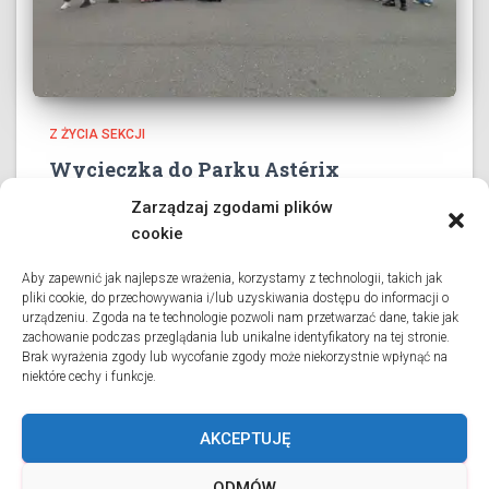
Z ŻYCIA SEKCJI
Wycieczka do Parku Astérix
3 czerwca 2026 roku wszystkie klasy collège’u oraz dwie
Zarządzaj zgodami plików
klasy liceum wybrały się na długo wyczekiwaną
cookie
wycieczkę do Parku Astérix. Pod przewodnictwem pani
profesor Danuty Charlon oraz przy wsparciu grona
Aby zapewnić jak najlepsze wrażenia, korzystamy z technologii, takich jak
pliki cookie, do przechowywania i/lub uzyskiwania dostępu do informacji o
opiekunów uczniowie spędzili dzień pełen
urządzeniu. Zgoda na te technologie pozwoli nam przetwarzać dane, takie jak
Dowiedz się więcej
zachowanie podczas przeglądania lub unikalne identyfikatory na tej stronie.
Brak wyrażenia zgody lub wycofanie zgody może niekorzystnie wpłynąć na
niektóre cechy i funkcje.
AKCEPTUJĘ
WIADOMOŚCI
O SEKCJI
STOWARZYSZENIE RODZICÓW
ODMÓW