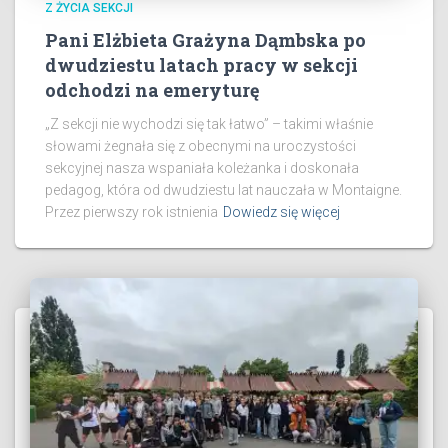
Z ŻYCIA SEKCJI
Pani Elżbieta Grażyna Dąmbska po
dwudziestu latach pracy w sekcji
odchodzi na emeryturę
„Z sekcji nie wychodzi się tak łatwo” – takimi właśnie
słowami żegnała się z obecnymi na uroczystości
sekcyjnej nasza wspaniała koleżanka i doskonała
pedagog, która od dwudziestu lat nauczała w Montaigne.
​Przez pierwszy rok istnienia
Dowiedz się więcej