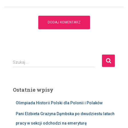
S
Szukaj …
z
u
k
a
Ostatnie wpisy
j
:
Olimpiada Historii Polski dla Polonii i Polaków
Pani Elżbieta Grażyna Dąmbska po dwudziestu latach
pracy w sekcji odchodzi na emeryturę