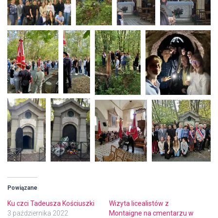
Powiązane
Ku czci Tadeusza Kościuszki
Wizyta licealistów z
3 października 2022
Montaigne na cmentarzu w