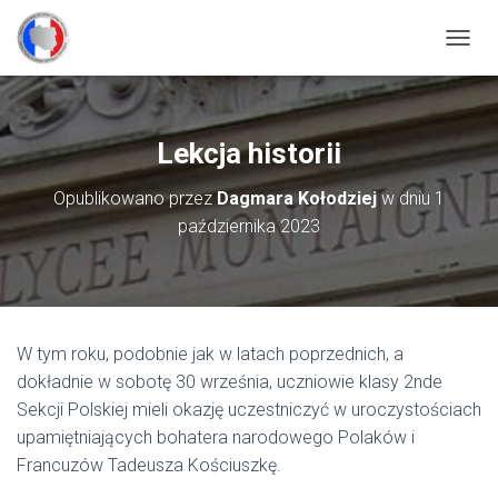
P
R
Z
E
Ł
Lekcja historii
Ą
C
Opublikowano przez
Dagmara Kołodziej
w dniu
1
Z
października 2023
N
A
W
I
G
A
C
W tym roku, podobnie jak w latach poprzednich, a
J
dokładnie w sobotę 30 września, uczniowie klasy 2nde
Ę
Sekcji Polskiej mieli okazję uczestniczyć w uroczystościach
upamiętniających bohatera narodowego Polaków i
Francuzów Tadeusza Kościuszkę.