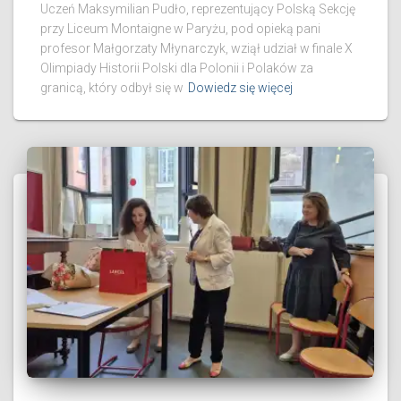
Uczeń Maksymilian Pudło, reprezentujący Polską Sekcję
przy Liceum Montaigne w Paryżu, pod opieką pani
profesor Małgorzaty Młynarczyk, wziął udział w finale X
Olimpiady Historii Polski dla Polonii i Polaków za
granicą, który odbył się w
Dowiedz się więcej