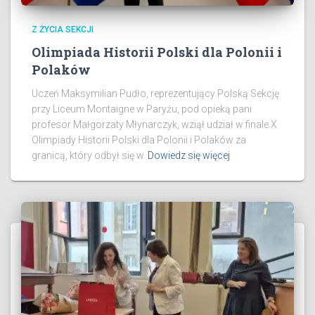
Z ŻYCIA SEKCJI
Olimpiada Historii Polski dla Polonii i
Polaków
Uczeń Maksymilian Pudło, reprezentujący Polską Sekcję
przy Liceum Montaigne w Paryżu, pod opieką pani
profesor Małgorzaty Młynarczyk, wziął udział w finale X
Olimpiady Historii Polski dla Polonii i Polaków za
granicą, który odbył się w
Dowiedz się więcej