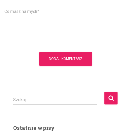
Co masz na myśli?
S
Szukaj …
z
u
k
a
Ostatnie wpisy
j