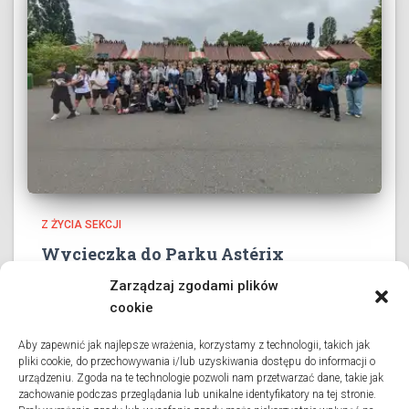
Z ŻYCIA SEKCJI
Wycieczka do Parku Astérix
3 czerwca 2026 roku wszystkie klasy collège’u oraz dwie
Zarządzaj zgodami plików
klasy liceum wybrały się na długo wyczekiwaną
cookie
wycieczkę do Parku Astérix. Pod przewodnictwem pani
profesor Danuty Charlon oraz przy wsparciu grona
Aby zapewnić jak najlepsze wrażenia, korzystamy z technologii, takich jak
pliki cookie, do przechowywania i/lub uzyskiwania dostępu do informacji o
opiekunów uczniowie spędzili dzień pełen
urządzeniu. Zgoda na te technologie pozwoli nam przetwarzać dane, takie jak
Dowiedz się więcej
zachowanie podczas przeglądania lub unikalne identyfikatory na tej stronie.