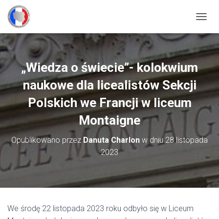
P
R
Z
E
Ł
„Wiedza o świecie”- kolokwium
Ą
C
naukowe dla licealistów Sekcji
Z
N
Polskich we Francji w liceum
A
Montaigne
W
I
G
Opublikowano przez
Danuta Charlon
w dniu
28 listopada
A
2023
C
J
Ę
We środę 22 listopada 2023 roku odbyło się w Liceum