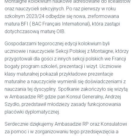
Montaigne kolokwium naukowe adresowane do licealistów
oraz nauczycieli sekcyjnych. Po raz pierwszy w roku
szkolnym 2023/24 odbędzie się nowa, zreformowana
matura BFI ( BAC Français International), która zastąpi
dotychczasową maturę OIB.
Gospodarzami tegorocznej edycji kolokwium byli
uczniowie i nauczyciele Sekcji Polskiej z Montaigne, którzy
przygotowali dla gości z innych sekcji polskich we Francji
bogaty program szkoleń, prezentacji i wizyt. Uczniowie
klasy maturalnej pokazali przykładowe prezentacje
maturalne a nauczyciele wymienili się doświadczeniami z
nauczania tej dyscypliny. Spotkanie zakończyło się wizytą
w Ambasadzie RP, gdzie pan Konsul Generalny, Andrzej
Szydło, przedstawił młodzieży zasady funkcjonowania
placówki dyplomatycznej.
Serdecznie dziękujemy Ambasadzie RP oraz Konsulatowi
za pomoc i w zorganizowaniu tego przedsięwzięcia a