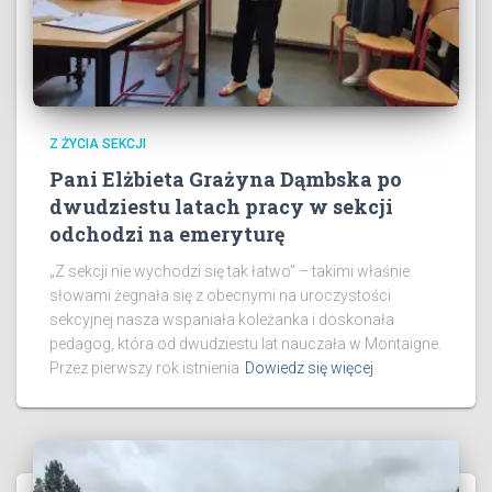
Z ŻYCIA SEKCJI
Pani Elżbieta Grażyna Dąmbska po
dwudziestu latach pracy w sekcji
odchodzi na emeryturę
„Z sekcji nie wychodzi się tak łatwo” – takimi właśnie
słowami żegnała się z obecnymi na uroczystości
sekcyjnej nasza wspaniała koleżanka i doskonała
pedagog, która od dwudziestu lat nauczała w Montaigne.
​Przez pierwszy rok istnienia
Dowiedz się więcej